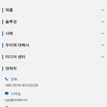
제품

솔루션

사례

우리에 대해서

미디어 센터

연락처

전화
+86-0519-85122329

이메일
cgr@xinder.cn