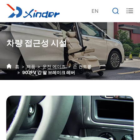


EN
차량 접근성 시설
홈
제품
운전 에이즈
손 컨트롤
907FV 긴 팔 브레이크 레버