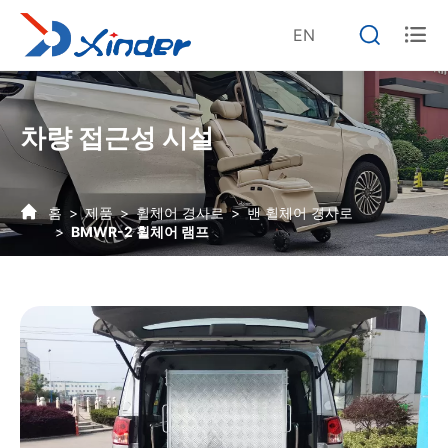


EN
차량 접근성 시설
홈
제품
휠체어 경사로
밴 휠체어 경사로
BMWR-2 휠체어 램프