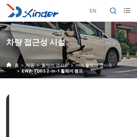


EN
차량 접근성 시설
홈
제품
휠체어 경사로
버스 휠체어 경사로
EWR-TD03 2-in-1 휠체어 램프