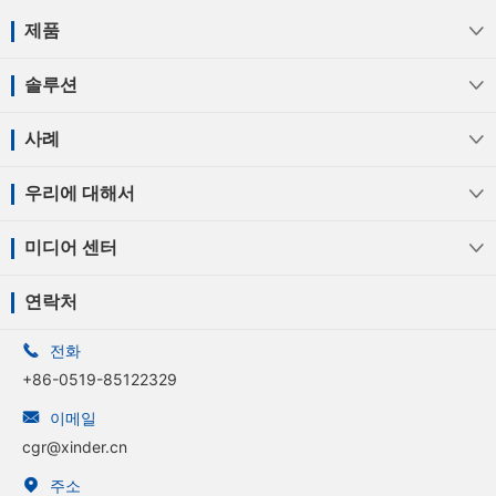
제품

솔루션

사례

우리에 대해서

미디어 센터

연락처

전화
+86-0519-85122329

이메일
cgr@xinder.cn

주소