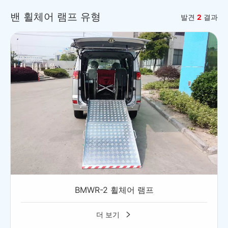
밴 휠체어 램프 유형
발견
2
결과
BMWR-2 휠체어 램프
더 보기
