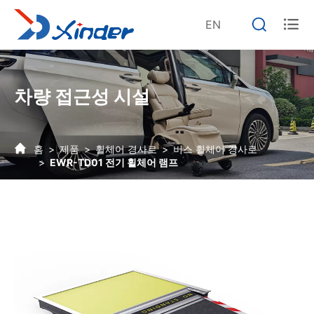


EN
차량 접근성 시설
홈
제품
휠체어 경사로
버스 휠체어 경사로
EWR-TD01 전기 휠체어 램프