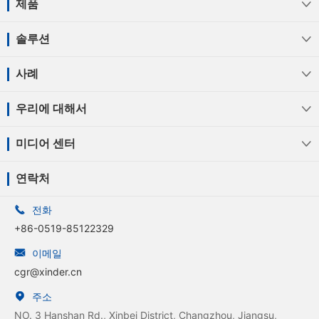
제품

솔루션

사례

우리에 대해서

미디어 센터

연락처

전화
+86-0519-85122329

이메일
cgr@xinder.cn

주소
NO. 3 Hanshan Rd., Xinbei District, Changzhou, Jiangsu,